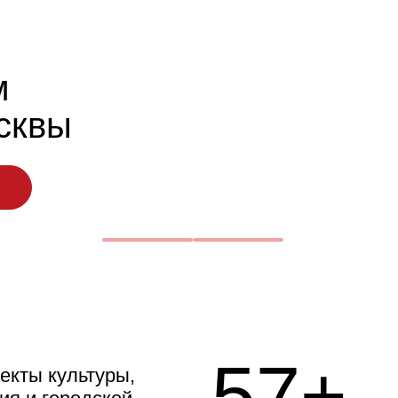
м
сквы
57+
екты культуры,