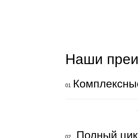
Наши пре
Комплексны
01
Полный цик
02