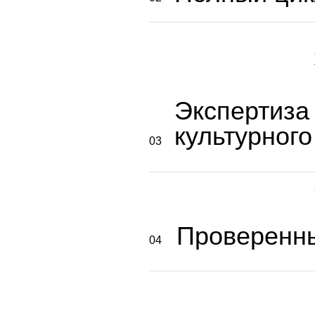
Экспертиза
культурног
03
Проверенн
04