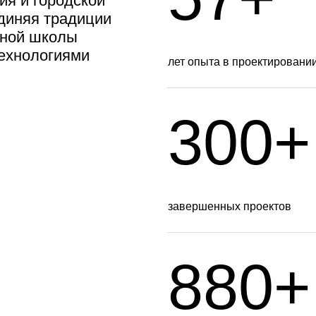
ия и городской
диняя традиции
рной школы
ехнологиями
лет опыта в проектировани
300+
завершенных проектов
880+