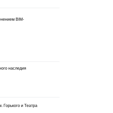
енением BIM-
ного наследия
. Горького и Театра